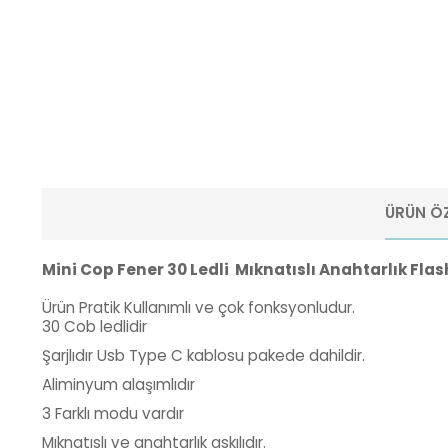
ÜRÜN ÖZ
Mini Cop Fener 30 Ledli Mıknatıslı Anahtarlık Fla
Ürün Pratik Kullanımlı ve çok fonksyonludur.
30 Cob ledlidir
Şarjlıdır Usb Type C kablosu pakede dahildir.
Aliminyum alaşımlıdır
3 Farklı modu vardır
Mıknatıslı ve anahtarlık askılıdır.