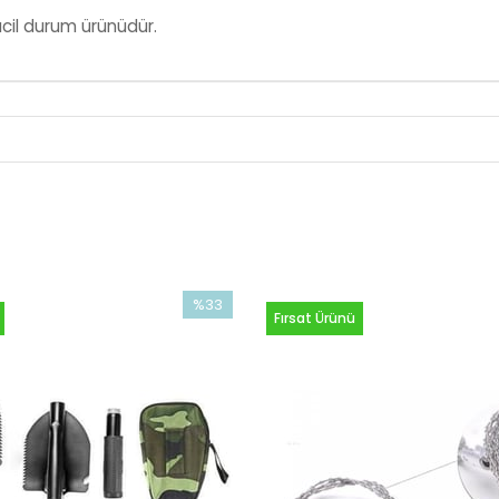
acil durum ürünüdür.
%33
Fırsat Ürünü
İndirim
%33İndirim