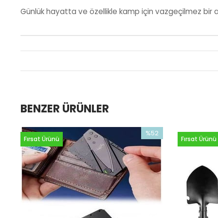
Günlük hayatta ve özellikle kamp için vazgeçilmez bir 
BENZER ÜRÜNLER
%52
Fırsat Ürünü
Fırsat Ürünü
İndirim
%52İndirim