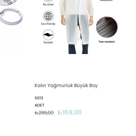
Kalın Yağmurluk Büyük Boy
S013
ADET
₺169,00
₺299,00