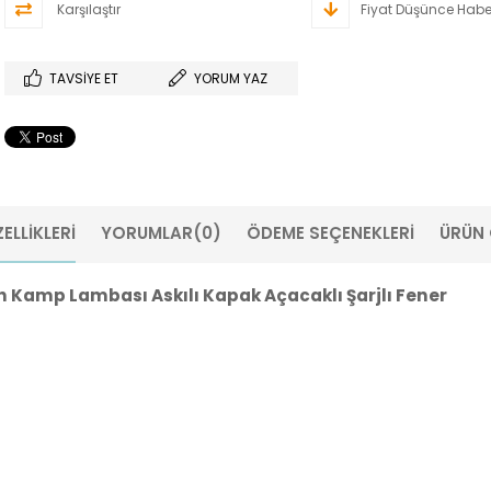
Karşılaştır
Fiyat Düşünce Habe
TAVSIYE ET
YORUM YAZ
ELLIKLERI
YORUMLAR
(0)
ÖDEME SEÇENEKLERI
ÜRÜN 
sh Kamp Lambası Askılı Kapak Açacaklı Şarjlı Fener