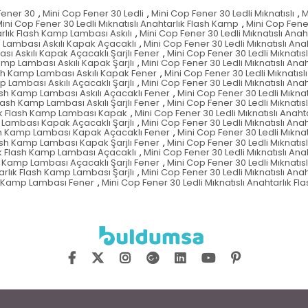
Fener 30
,
Mini Cop Fener 30 Ledli
,
Mini Cop Fener 30 Ledli Mıknatıslı
,
M
ini Cop Fener 30 Ledli Mıknatıslı Anahtarlık Flash Kamp
,
Mini Cop Fene
arlık Flash Kamp Lambası Askılı
,
Mini Cop Fener 30 Ledli Mıknatıslı Ana
p Lambası Askılı Kapak Açacaklı
,
Mini Cop Fener 30 Ledli Mıknatıslı Ana
sı Askılı Kapak Açacaklı Şarjlı Fener
,
Mini Cop Fener 30 Ledli Mıknatı
Kamp Lambası Askılı Kapak Şarjlı
,
Mini Cop Fener 30 Ledli Mıknatıslı Ana
lash Kamp Lambası Askılı Kapak Fener
,
Mini Cop Fener 30 Ledli Mıknatısl
p Lambası Askılı Açacaklı Şarjlı
,
Mini Cop Fener 30 Ledli Mıknatıslı Ana
lash Kamp Lambası Askılı Açacaklı Fener
,
Mini Cop Fener 30 Ledli Mıknat
Flash Kamp Lambası Askılı Şarjlı Fener
,
Mini Cop Fener 30 Ledli Mıknatıs
rlık Flash Kamp Lambası Kapak
,
Mini Cop Fener 30 Ledli Mıknatıslı Ana
p Lambası Kapak Açacaklı Şarjlı
,
Mini Cop Fener 30 Ledli Mıknatıslı An
lash Kamp Lambası Kapak Açacaklı Fener
,
Mini Cop Fener 30 Ledli Mıkna
Flash Kamp Lambası Kapak Şarjlı Fener
,
Mini Cop Fener 30 Ledli Mıknatı
lık Flash Kamp Lambası Açacaklı
,
Mini Cop Fener 30 Ledli Mıknatıslı An
sh Kamp Lambası Açacaklı Şarjlı Fener
,
Mini Cop Fener 30 Ledli Mıknatı
arlık Flash Kamp Lambası Şarjlı
,
Mini Cop Fener 30 Ledli Mıknatıslı Ana
ash Kamp Lambası Fener
,
Mini Cop Fener 30 Ledli Mıknatıslı Anahtarlık Fl