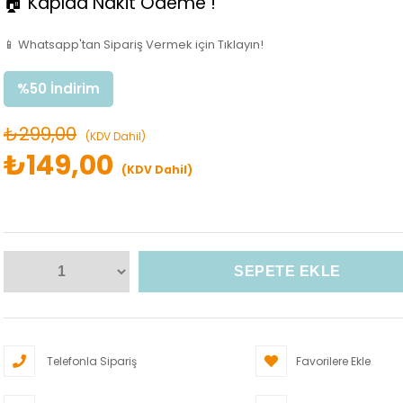
🏠 Kapıda Nakit Ödeme !
📱 Whatsapp'tan Sipariş Vermek için Tıklayın!
%
50
İndirim
₺299,00
(KDV Dahil)
₺149,00
(KDV Dahil)
Telefonla Sipariş
Favorilere Ekle