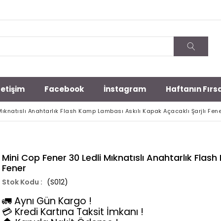
letişim
Facebook
İnstagram
Haftanın Fırsa
Mıknatıslı Anahtarlık Flash Kamp Lambası Askılı Kapak Açacaklı Şarjlı Fen
Mini Cop Fener 30 Ledli Mıknatıslı Anahtarlık Flas
Fener
(S012)
🚛 Aynı Gün Kargo !
💳 Kredi Kartına Taksit İmkanı !