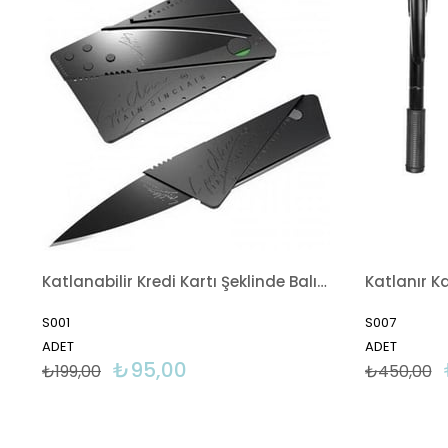
Katlanabilir Kredi Kartı Şeklinde Balıkçı Çakısı Bıçak Kesici
Katlanır K
S001
S007
ADET
ADET
₺95,00
₺199,00
₺450,00