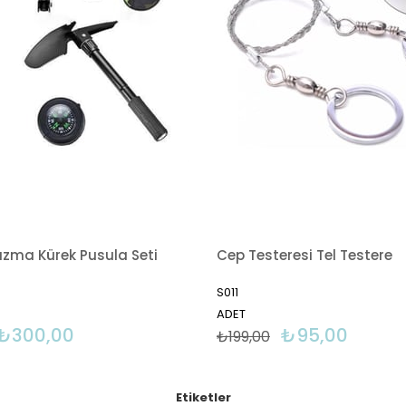
azma Kürek Pusula Seti
Cep Testeresi Tel Testere
S011
ADET
₺300,00
₺95,00
₺199,00
Etiketler