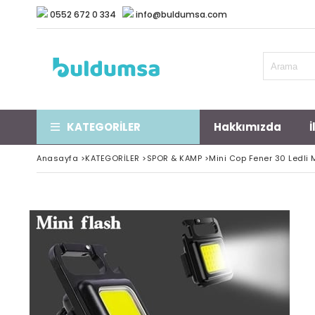
0552 672 0 334
info@buldumsa.com
KATEGORİLER
Hakkımızda
İ
Anasayfa
>
KATEGORİLER
>
SPOR & KAMP
>
Mini Cop Fener 30 Ledli 