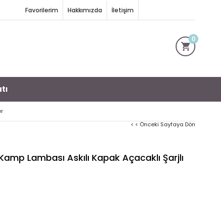
Favorilerim
Hakkımızda
İletişim
0
tı
er
< < Önceki Sayfaya Dön
h Kamp Lambası Askılı Kapak Açacaklı Şarjlı