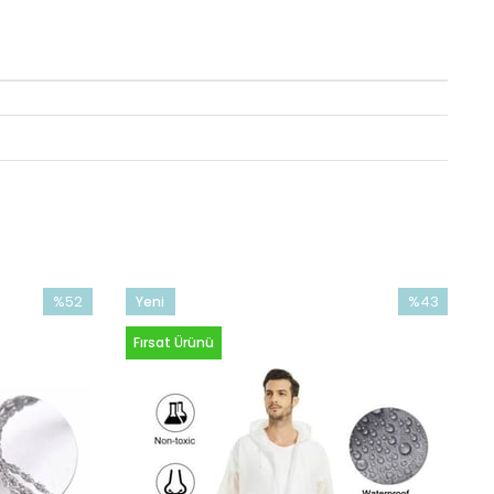
%52
%43
Yeni
İndirim
İndirim
Ürün
Fırsat Ürünü
%52İndirim
%43İndirim